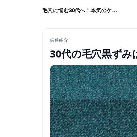
本文へスキップ
毛穴に悩む30代へ！本気のケア術特集
厳選紹介
30代の毛穴黒ず