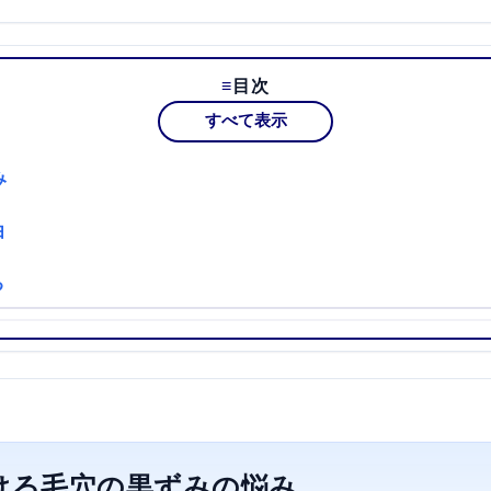
目次
すべて表示
み
由
る
おける毛穴の黒ずみの悩み