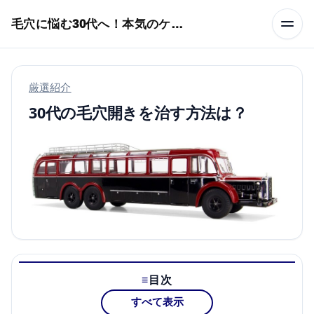
本文へスキップ
毛穴に悩む30代へ！本気のケア術特集
厳選紹介
30代の毛穴開きを治す方法は？
目次
すべて表示