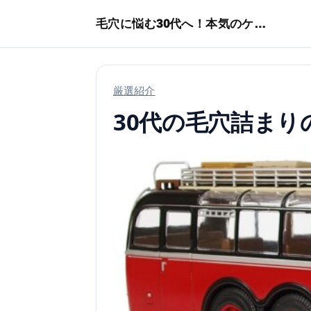
本文へスキップ
毛穴に悩む30代へ！本気のケア術特集
厳選紹介
30代の毛穴詰ま