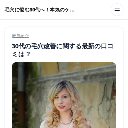
本文へスキップ
毛穴に悩む30代へ！本気のケア術特集
厳選紹介
30代の毛穴改善に関する最新の口コ
ミは？