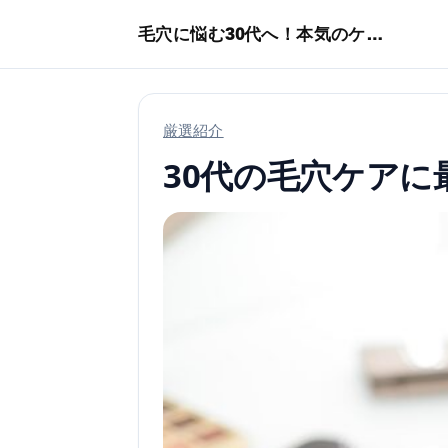
本文へスキップ
毛穴に悩む30代へ！本気のケア術特集
厳選紹介
30代の毛穴ケア