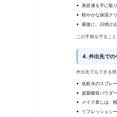
美容液を手に取
軽やかな保湿ク
最後に、日焼け
この手順を守ること
4. 外出先で
外出先でもできる簡
化粧水のスプレ
皮脂吸収パウダ
メイク直しは、
リフレッシュシ