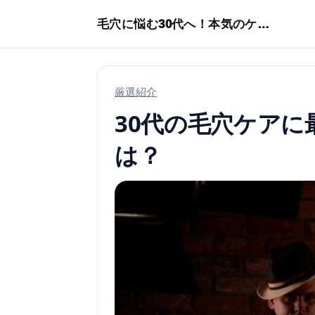
本文へスキップ
毛穴に悩む30代へ！本気のケア術特集
厳選紹介
30代の毛穴ケア
は？