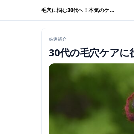
本文へスキップ
毛穴に悩む30代へ！本気のケア術特集
厳選紹介
30代の毛穴ケア