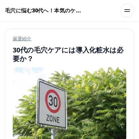
本文へスキップ
毛穴に悩む30代へ！本気のケア術特集
厳選紹介
30代の毛穴ケアには導入化粧水は必
要か？