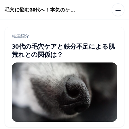
本文へスキップ
毛穴に悩む30代へ！本気のケア術特集
厳選紹介
30代の毛穴ケアと鉄分不足による肌
荒れとの関係は？