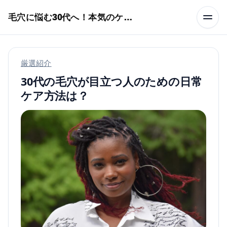
本文へスキップ
毛穴に悩む30代へ！本気のケア術特集
厳選紹介
30代の毛穴が目立つ人のための日常
ケア方法は？