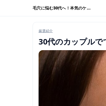
本文へスキップ
毛穴に悩む30代へ！本気のケア術特集
厳選紹介
30代のカップル