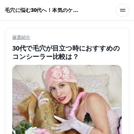
本文へスキップ
毛穴に悩む30代へ！本気のケア術特集
厳選紹介
30代で毛穴が目立つ時におすすめの
コンシーラー比較は？