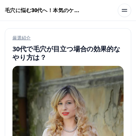
本文へスキップ
毛穴に悩む30代へ！本気のケア術特集
厳選紹介
30代で毛穴が目立つ場合の効果的な
やり方は？