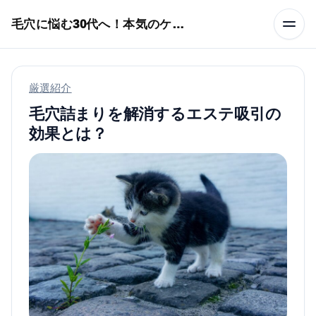
本文へスキップ
毛穴に悩む30代へ！本気のケア術特集
厳選紹介
毛穴詰まりを解消するエステ吸引の
効果とは？