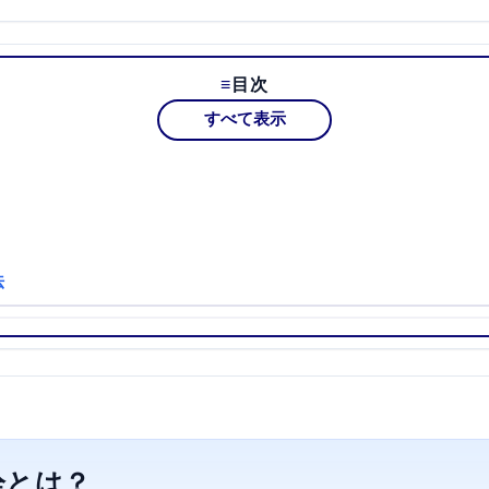
目次
すべて表示
法
栓とは？