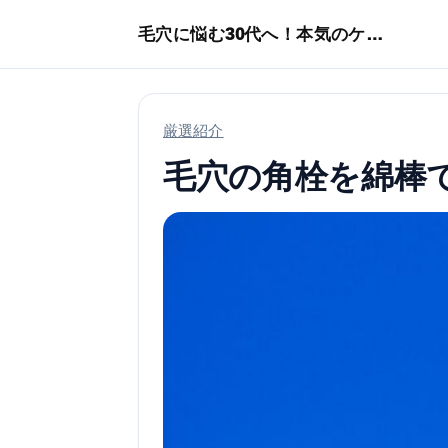
本文へスキップ
毛穴に悩む30代へ！本気のケア術特集
厳選紹介
毛穴の角栓を綿棒