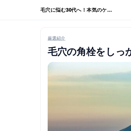
本文へスキップ
毛穴に悩む30代へ！本気のケア術特集
厳選紹介
毛穴の角栓をしっ