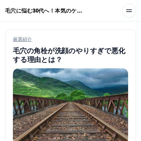
本文へスキップ
毛穴に悩む30代へ！本気のケア術特集
厳選紹介
毛穴の角栓が洗顔のやりすぎで悪化
する理由とは？