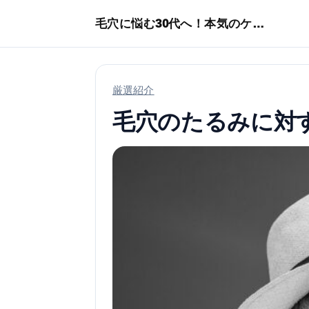
本文へスキップ
毛穴に悩む30代へ！本気のケア術特集
厳選紹介
毛穴のたるみに対