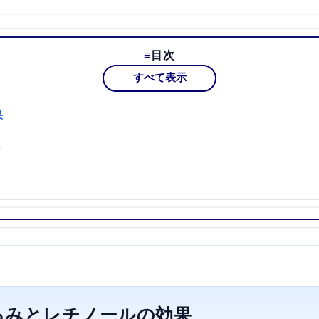
目次
すべて表示
果
？
るみとレチノールの効果