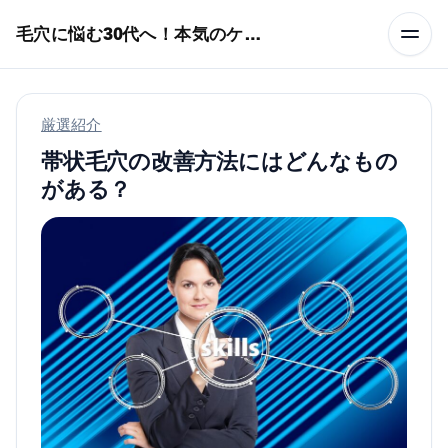
本文へスキップ
毛穴に悩む30代へ！本気のケア術特集
厳選紹介
帯状毛穴の改善方法にはどんなもの
がある？