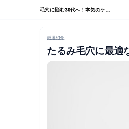
本文へスキップ
毛穴に悩む30代へ！本気のケア術特集
厳選紹介
たるみ毛穴に最適